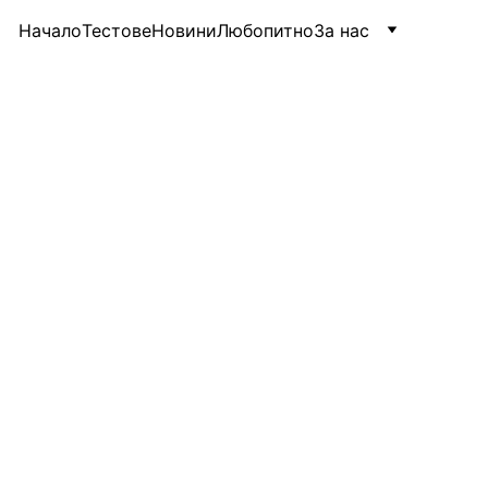
Начало
Тестове
Новини
Любопитно
За нас