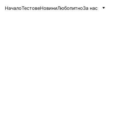
Начало
Тестове
Новини
Любопитно
За нас