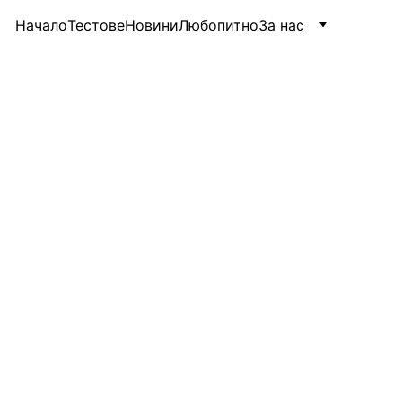
Начало
Тестове
Новини
Любопитно
За нас