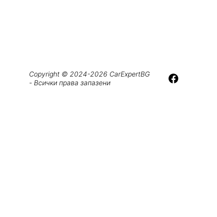
Copyright © 2024-2026 CarExpertBG 
- Всички права запазени
Буркард Бовензипен разбираше 
нещо, което до голяма степен е 
забравено в автомобилния свят: 
един спокоен водач е по-бърз 
водач. 