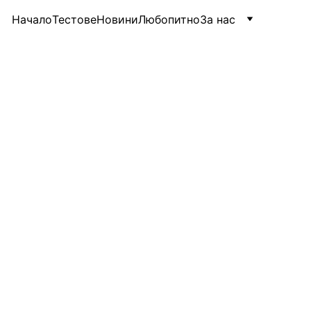
Начало
Тестове
Новини
Любопитно
За нас