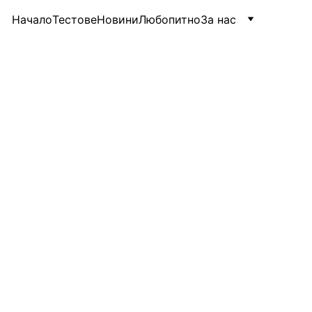
Начало
Тестове
Новини
Любопитно
За нас