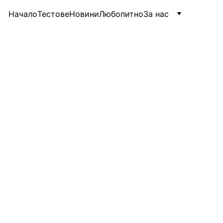
Начало
Тестове
Новини
Любопитно
За нас