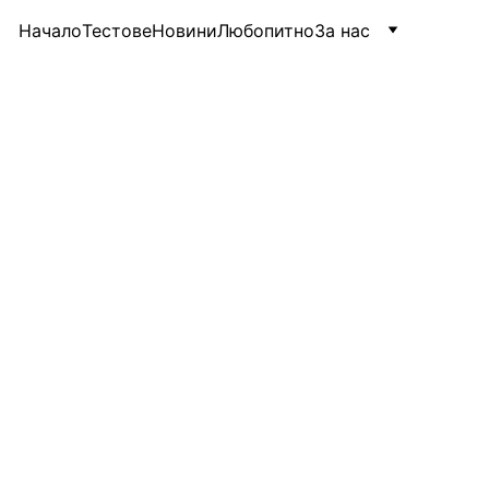
Начало
Тестове
Новини
Любопитно
За нас