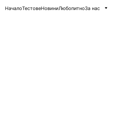
Начало
Тестове
Новини
Любопитно
За нас