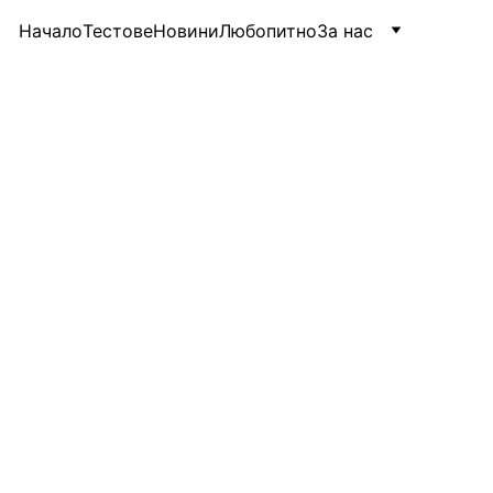
Начало
Тестове
Новини
Любопитно
За нас