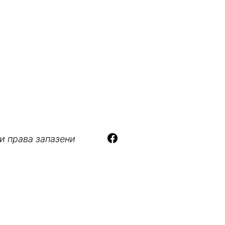
и права запазени
ли 2025 в 09:00 ч. Райнер Цийтлов ще зареди св