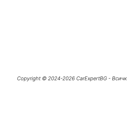
Copyright © 2024-2026 CarExpertBG - Всичк
Турнето ще премине и през София. На 18 ю
комплекс Порше София Изток на бул. 