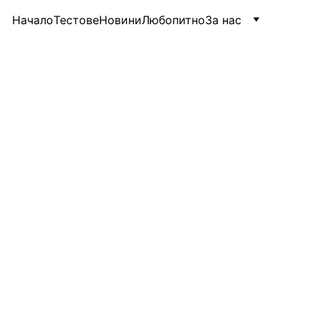
Начало
Тестове
Новини
Любопитно
За нас