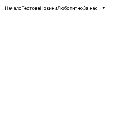
Начало
Тестове
Новини
Любопитно
За нас