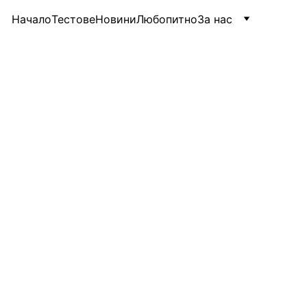
Начало
Тестове
Новини
Любопитно
За нас