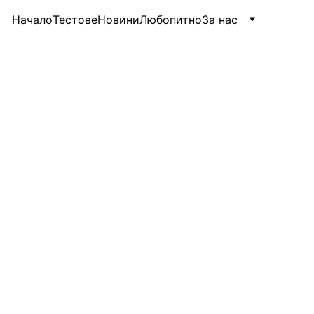
Начало
Тестове
Новини
Любопитно
За нас