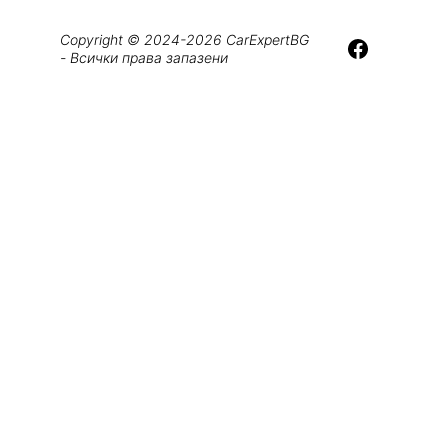
Copyright © 2024-2026 CarExpertBG 
- Всички права запазени
Произвежда се в центъра 
EV36Zero на Nissan в Съндърланд