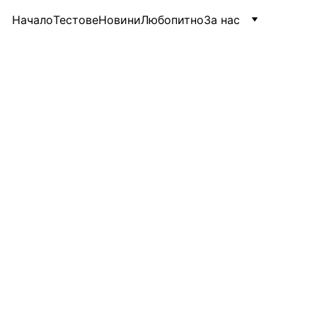
Начало
Тестове
Новини
Любопитно
За нас