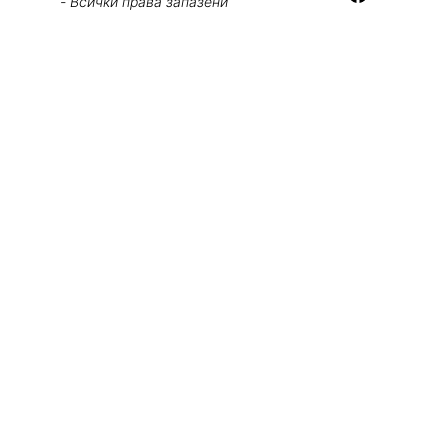
- Всички права запазени
По-голяма прецизност, по-малко 
ресурси, по-ефективно развитие