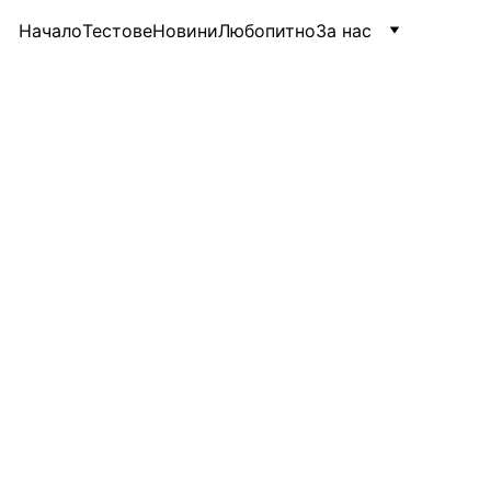
Начало
Тестове
Новини
Любопитно
За нас