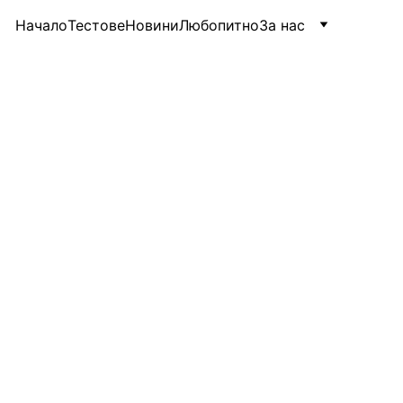
Начало
Тестове
Новини
Любопитно
За нас