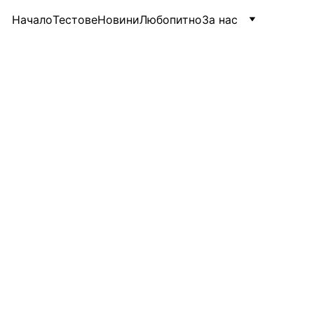
Начало
Тестове
Новини
Любопитно
За нас