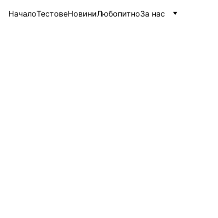
Начало
Тестове
Новини
Любопитно
За нас