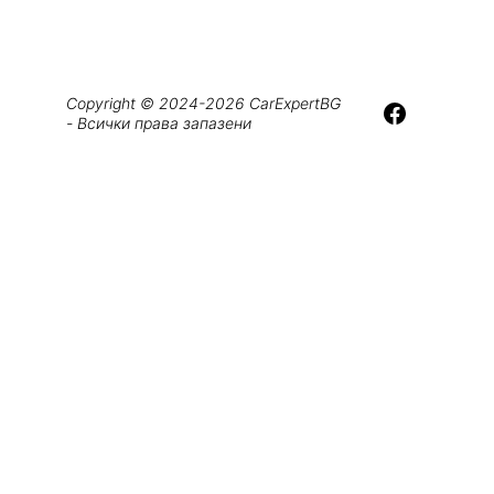
Copyright © 2024-2026 CarExpertBG 
- Всички права запазени
Изпратихме една интензивна и 
интересна година. С гордост 
представихме в България новото 
Renault Rafale, вдъхновено от 
наследството на Renault в 
авиацията. Продуктовият ни микс 