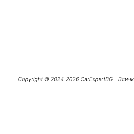
• Подобрен виртуален асистент с ChatGPT
• Free2move Connect Fleet: 
Copyright © 2024-2026 CarExpertBG - Всичк
• MyTasks: