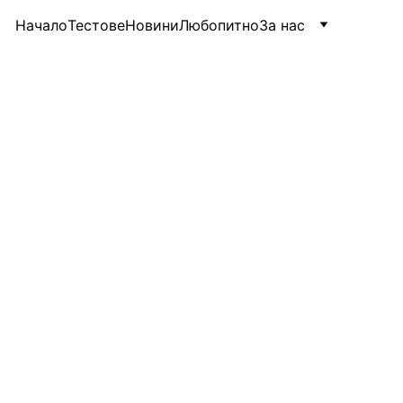
Начало
Тестове
Новини
Любопитно
За нас