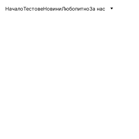
Начало
Тестове
Новини
Любопитно
За нас