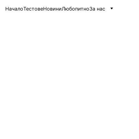
Начало
Тестове
Новини
Любопитно
За нас